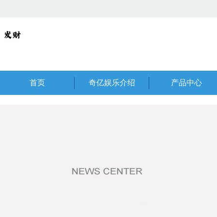
首页
奇亿娱乐介绍
产品中心