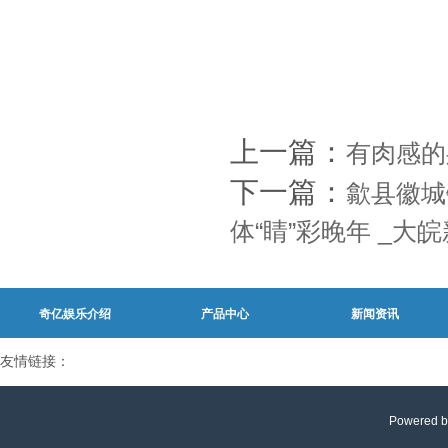
上一篇：
有肉感的
下一篇：
歙县徽城
体“睛”彩晚年 _大皖
奇亿娱乐介绍
产品中心
新闻资讯
友情链接：
Powered 